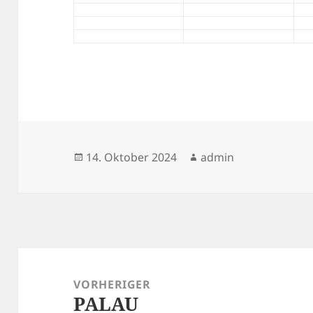
Veröffentlicht
Autor
14. Oktober 2024
admin
am
Beitragsnavigation
VORHERIGER
PALAU
Vorheriger