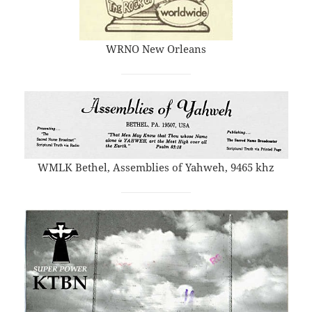
WRNO New Orleans
WMLK Bethel, Assemblies of Yahweh, 9465 khz