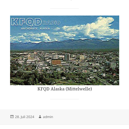
KFQD Alaska (Mittelwelle)
Veröffentlicht
Autor
28. Juli 2024
admin
am
Beitragsnavigation