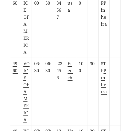
60
IC
00
30
34
us
0
P
P
E
56
a
in
OF
7
he
A
ira
M
ER
IC
A
49
VO
05:
06:
.23
Fr
10
30
ST
60
IC
30
30
45
en
0
P
P
E
6.
ch
in
OF
he
A
ira
M
ER
IC
A