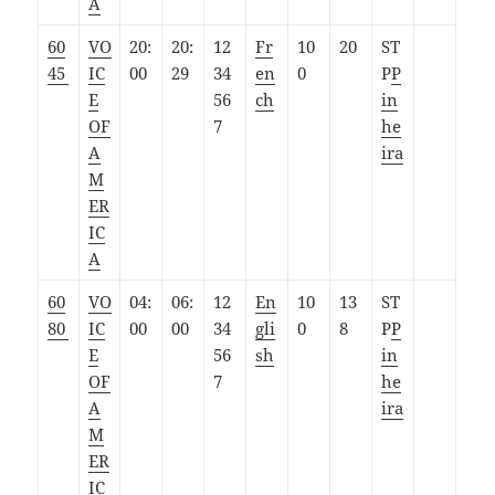
A
60
VO
20:
20:
12
Fr
10
20
ST
45
IC
00
29
34
en
0
P
P
E
56
ch
in
OF
7
he
A
ira
M
ER
IC
A
60
VO
04:
06:
12
En
10
13
ST
80
IC
00
00
34
gli
0
8
P
P
E
56
sh
in
OF
7
he
A
ira
M
ER
IC