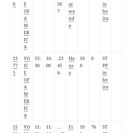
0
E
56
ar
in
OF
7
wa
he
A
nd
ira
M
a
ER
IC
A
13
VO
15:
16:
.23
Ha
10
0
ST
77
IC
30
00
45
us
0
P
P
5
E
6.
a
in
OF
he
A
ira
M
ER
IC
A
15
VO
11:
11:
…
Fr
10
76
ST