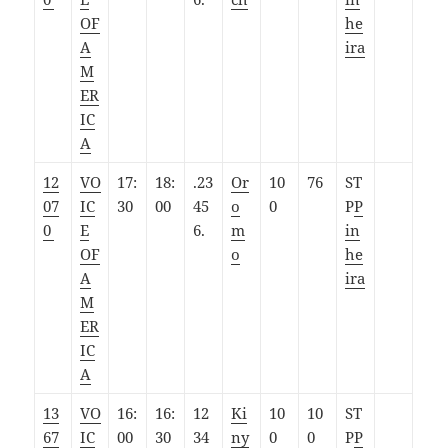
OF
he
A
ira
M
ER
IC
A
12
VO
17:
18:
.23
Or
10
76
ST
07
IC
30
00
45
o
0
P
P
0
E
6.
m
in
OF
o
he
A
ira
M
ER
IC
A
13
VO
16:
16:
12
Ki
10
10
ST
67
IC
00
30
34
ny
0
0
P
P