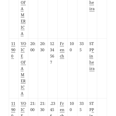
OF
he
A
ira
M
ER
IC
A
11
VO
20:
20:
12
Fr
10
33
ST
90
IC
00
30
34
en
0
5
P
P
0
E
56
ch
in
OF
7
he
A
ira
M
ER
IC
A
11
VO
21:
21:
.23
Fr
10
33
ST
90
IC
00
30
45
en
0
5
P
P
0
E
6.
ch
in