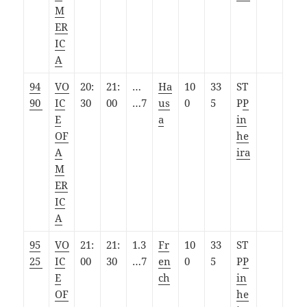
M
ER
IC
A
94
VO
20:
21:
…
Ha
10
33
ST
90
IC
30
00
…7
us
0
5
P
P
E
a
in
OF
he
A
ira
M
ER
IC
A
95
VO
21:
21:
1.3
Fr
10
33
ST
25
IC
00
30
…7
en
0
5
P
P
E
ch
in
OF
he