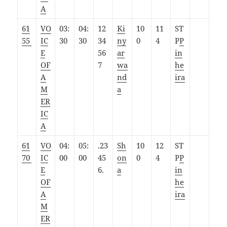
A
61
VO
03:
04:
12
Ki
10
11
ST
55
IC
30
30
34
ny
0
4
P
P
E
56
ar
in
OF
7
wa
he
A
nd
ira
M
a
ER
IC
A
61
VO
04:
05:
.23
Sh
10
12
ST
70
IC
00
00
45
on
0
4
P
P
E
6.
a
in
OF
he
A
ira
M
ER