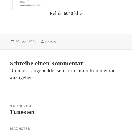
Relais 6040 khz
Veröffentlicht
Autor
29. Mai 2024
admin
am
Schreibe einen Kommentar
Du musst
angemeldet
sein, um einen Kommentar
abzugeben.
Beitragsnavigation
VORHERIGER
Tunesien
Vorheriger
Beitrag:
NÄCHSTER