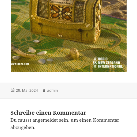
Veröffentlicht
Autor
29. Mai 2024
admin
am
Schreibe einen Kommentar
Du musst
angemeldet
sein, um einen Kommentar
abzugeben.