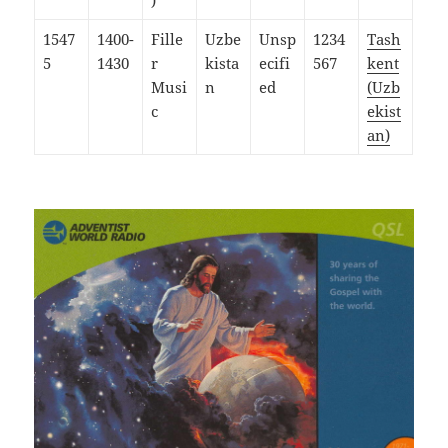
)
1547
1400-
Fille
Uzbe
Unsp
1234
Tash
5
1430
r
kista
ecifi
567
kent
Musi
n
ed
(Uzb
c
ekist
an)