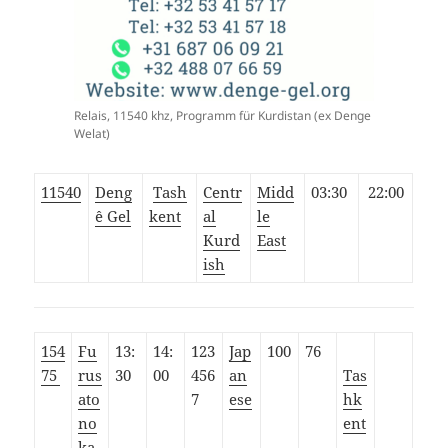
Relais, 11540 khz, Programm für Kurdistan (ex Denge
Welat)
11540
Deng
Tash
Centr
Midd
03:30
22:00
ê Gel
kent
al
le
Kurd
East
ish
154
Fu
13:
14:
123
Jap
100
76
75
rus
30
00
456
an
Tas
ato
7
ese
hk
no
ent
ka