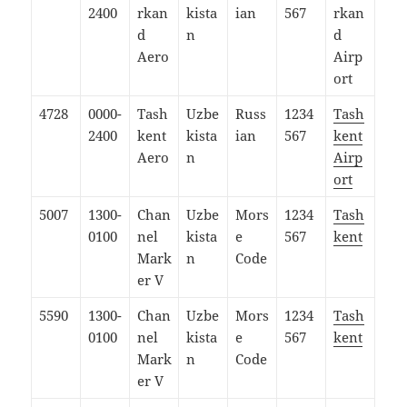
2400
rkan
kista
ian
567
rkan
d
n
d
Aero
Airp
ort
4728
0000-
Tash
Uzbe
Russ
1234
Tash
2400
kent
kista
ian
567
kent
Aero
n
Airp
ort
5007
1300-
Chan
Uzbe
Mors
1234
Tash
0100
nel
kista
e
567
kent
Mark
n
Code
er V
5590
1300-
Chan
Uzbe
Mors
1234
Tash
0100
nel
kista
e
567
kent
Mark
n
Code
er V