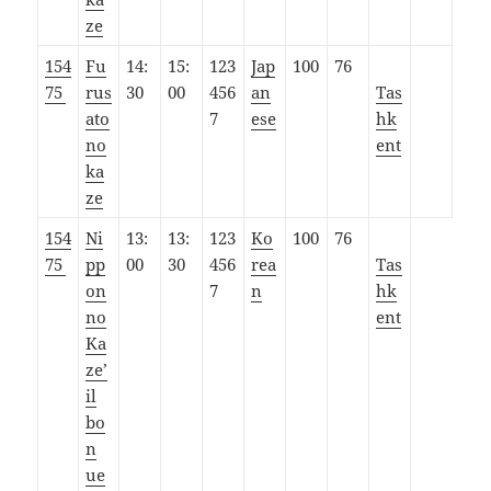
ze
154
Fu
14:
15:
123
Jap
100
76
75
rus
30
00
456
an
Tas
ato
7
ese
hk
no
ent
ka
ze
154
Ni
13:
13:
123
Ko
100
76
75
pp
00
30
456
rea
Tas
on
7
n
hk
no
ent
Ka
ze’
il
bo
n
ue