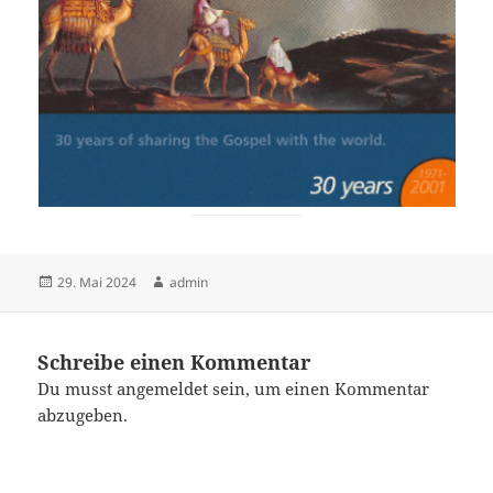
Veröffentlicht
Autor
29. Mai 2024
admin
am
Schreibe einen Kommentar
Du musst
angemeldet
sein, um einen Kommentar
abzugeben.