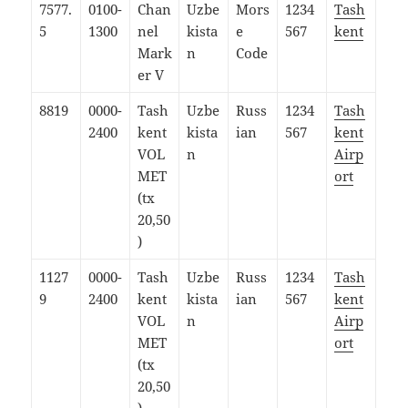
7577.
0100-
Chan
Uzbe
Mors
1234
Tash
5
1300
nel
kista
e
567
kent
Mark
n
Code
er V
8819
0000-
Tash
Uzbe
Russ
1234
Tash
2400
kent
kista
ian
567
kent
VOL
n
Airp
MET
ort
(tx
20,50
)
1127
0000-
Tash
Uzbe
Russ
1234
Tash
9
2400
kent
kista
ian
567
kent
VOL
n
Airp
MET
ort
(tx
20,50