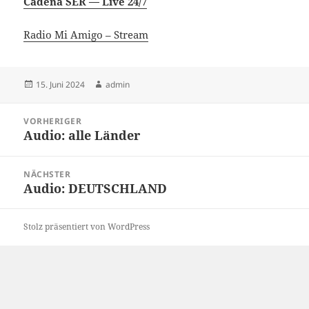
Cadena SER — Live 24/7
Radio Mi Amigo – Stream
Veröffentlicht
Autor
15. Juni 2024
admin
am
Beitragsnavigation
VORHERIGER
Audio: alle Länder
Vorheriger
Beitrag:
NÄCHSTER
Audio: DEUTSCHLAND
Nächster
Beitrag:
Stolz präsentiert von WordPress