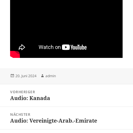
Veröffentlicht
Autor
20. Juni 2024
admin
am
Beitragsnavigation
VORHERIGER
Audio: Kanada
Vorheriger
Beitrag:
NÄCHSTER
Audio: Vereinigte-Arab.-Emirate
Nächster
Beitrag: