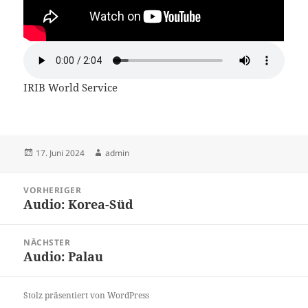
IRIB World Service
Veröffentlicht
Autor
17. Juni 2024
admin
am
Beitragsnavigation
VORHERIGER
Audio: Korea-Süd
Vorheriger
Beitrag:
NÄCHSTER
Audio: Palau
Nächster
Beitrag:
Stolz präsentiert von WordPress