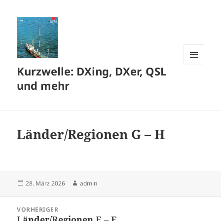
Kurzwelle: DXing, DXer, QSL
MENÜ
UND
und mehr
WIDGETS
Länder/Regionen G – H
Veröffentlicht
Autor
28. März 2026
admin
am
Beitragsnavigation
VORHERIGER
Länder/Regionen E – F
Vorheriger