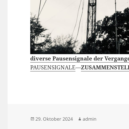
diverse Pausensignale der Vergang
PAUSENSIGNALE
—
ZUSAMMENSTEL
Veröffentlicht
Autor
29. Oktober 2024
admin
am