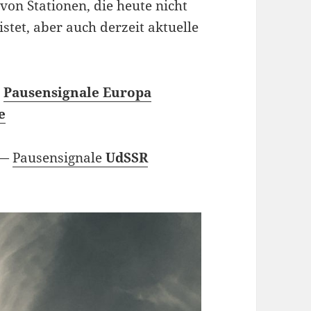
von Stationen, die heute nicht
stet, aber auch derzeit aktuelle
–
Pausensignale Europa
e
—
Pausensignale
UdSSR