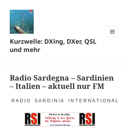
Kurzwelle: DXing, DXer, QSL
MENÜ
UND
und mehr
WIDGETS
Radio Sardegna – Sardinien
– Italien – aktuell nur FM
R A D I O S A R D I N I A I N T E R N A T I O N A L