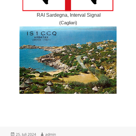
RAI Sardegna, Interval Signal
(Cagliari)
Veröffentlicht
Autor
25. Juli 2024
admin